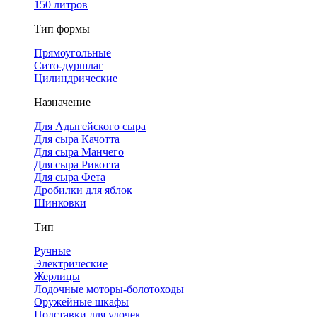
150 литров
Тип формы
Прямоугольные
Сито-дуршлаг
Цилиндрические
Назначение
Для Адыгейского сыра
Для сыра Качотта
Для сыра Манчего
Для сыра Рикотта
Для сыра Фета
Дробилки для яблок
Шинковки
Тип
Ручные
Электрические
Жерлицы
Лодочные моторы-болотоходы
Оружейные шкафы
Подставки для удочек