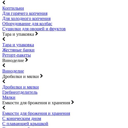
Коптильни
Для горячего копчения
Для холодного копчения
Оборудование для колбас
Сушилки для овощей и фруктов
Тара и упаковка
Тара и упаковка
Жестяные банки
Реторт-пакеты
Виноделие
Виноделие
Дробилки и мялки
Дробилки и мялки
Гребнеотделитель
Мялки
Емкости для брожения и хранения
Емкости для брожения и хранения
С коническим дном
С плавающей крышкой