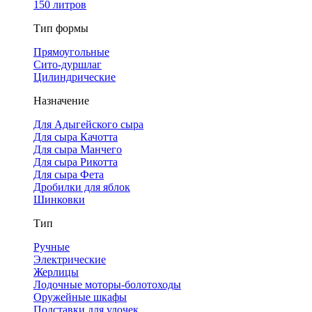
150 литров
Тип формы
Прямоугольные
Сито-дуршлаг
Цилиндрические
Назначение
Для Адыгейского сыра
Для сыра Качотта
Для сыра Манчего
Для сыра Рикотта
Для сыра Фета
Дробилки для яблок
Шинковки
Тип
Ручные
Электрические
Жерлицы
Лодочные моторы-болотоходы
Оружейные шкафы
Подставки для удочек