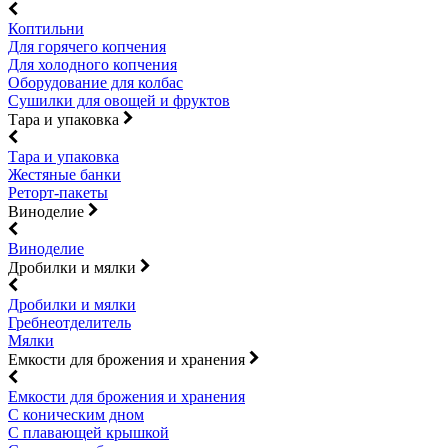
Коптильни
Для горячего копчения
Для холодного копчения
Оборудование для колбас
Сушилки для овощей и фруктов
Тара и упаковка
Тара и упаковка
Жестяные банки
Реторт-пакеты
Виноделие
Виноделие
Дробилки и мялки
Дробилки и мялки
Гребнеотделитель
Мялки
Емкости для брожения и хранения
Емкости для брожения и хранения
С коническим дном
С плавающей крышкой