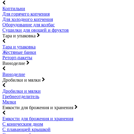
Коптильни
Для горячего копчения
Для холодного копчения
Оборудование для колбас
Сушилки для овощей и фруктов
Тара и упаковка
Тара и упаковка
Жестяные банки
Реторт-пакеты
Виноделие
Виноделие
Дробилки и мялки
Дробилки и мялки
Гребнеотделитель
Мялки
Емкости для брожения и хранения
Емкости для брожения и хранения
С коническим дном
С плавающей крышкой