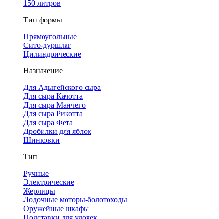
150 литров
Тип формы
Прямоугольные
Сито-дуршлаг
Цилиндрические
Назначение
Для Адыгейского сыра
Для сыра Качотта
Для сыра Манчего
Для сыра Рикотта
Для сыра Фета
Дробилки для яблок
Шинковки
Тип
Ручные
Электрические
Жерлицы
Лодочные моторы-болотоходы
Оружейные шкафы
Подставки для удочек