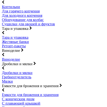
Коптильни
Для горячего копчения
Для холодного копчения
Оборудование для колбас
Сушилки для овощей и фруктов
Тара и упаковка
Тара и упаковка
Жестяные банки
Реторт-пакеты
Виноделие
Виноделие
Дробилки и мялки
Дробилки и мялки
Гребнеотделитель
Мялки
Емкости для брожения и хранения
Емкости для брожения и хранения
С коническим дном
С плавающей крышкой